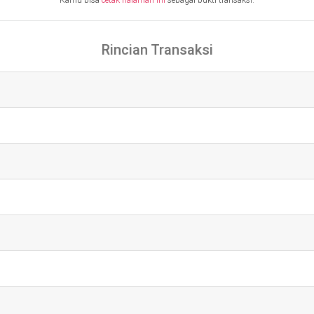
Kamu bisa
cetak halaman ini
sebagai bukti transaksi.
Rincian Transaksi